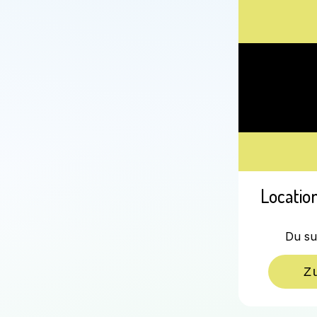
Locatio
Du su
Z