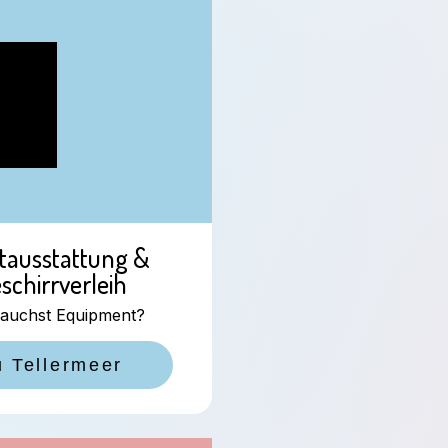
tausstattung &
schirrverleih
auchst Equipment?
u Tellermeer