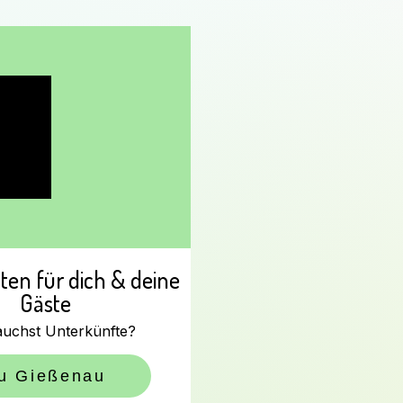
en für dich & deine
Gäste
auchst Unterkünfte?
u Gießenau