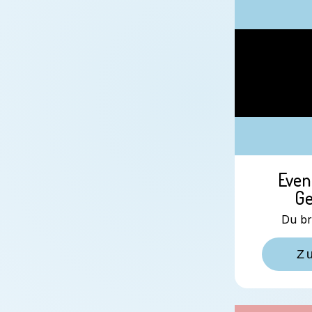
Even
Ge
Du br
Z