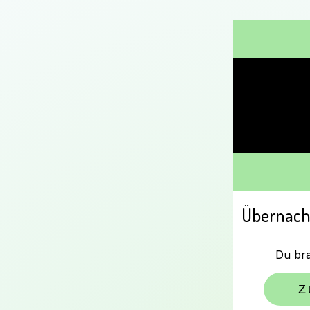
Übernacht
Du br
Z